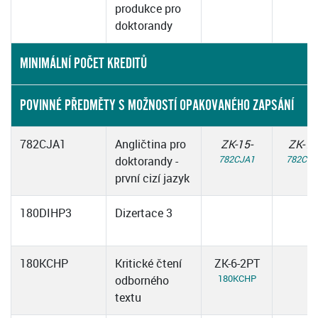
produkce pro
doktorandy
MINIMÁLNÍ POČET KREDITŮ
POVINNÉ PŘEDMĚTY S MOŽNOSTÍ OPAKOVANÉHO ZAPSÁNÍ
782CJA1
Angličtina pro
ZK-15-
ZK-15
782CJA1
782CJA
doktorandy -
první cizí jazyk
180DIHP3
Dizertace 3
180KCHP
Kritické čtení
ZK-6-2PT
180KCHP
odborného
textu