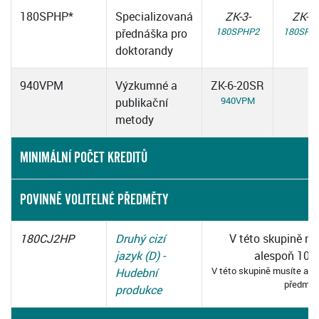
180SPHP*
Specializovaná
ZK-3-
ZK-3-
180SPHP2
180SPH
přednáška pro
doktorandy
940VPM
Výzkumné a
ZK-6-20SR
940VPM
publikační
metody
MINIMÁLNÍ POČET KREDITŮ
POVINNĚ VOLITELNÉ PŘEDMĚTY
180CJ2HP
Druhý cizí
V této skupině mu
jazyk (D) -
alespoň 10 k
V této skupině musíte abs
Hudební
předmět
produkce