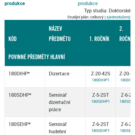
produkce
produkce
Typ studia: Doktorské
Studijní plán: celkový |
zjednodušený
NÁZEV
2.
KÓD
PŘEDMĚTU
1. ROČNÍK
ROČNÍK
POVINNÉ PŘEDMĚTY HLAVNÍ
180DIHP*
Dizertace
Z-20-42S
Z-20-4
180DIHP1
180DIH
180SDHP*
Seminář
Z-5-2ST
Z-6-2S
180SDHP1
180SDH
dizertační
práce
180SEHP*
Seminář
Z-6-2ST
Z-6-2S
180SEHP1
180SEH
hudební