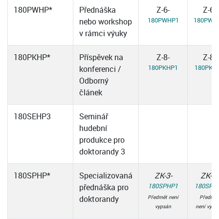
180PWHP*
Přednáška
Z-6-
Z-6-
180PWHP1
180PWH
nebo workshop
v rámci výuky
180PKHP*
Příspěvek na
Z-8-
Z-8-
180PKHP1
180PKH
konferenci /
Odborný
článek
180SEHP3
Seminář
hudební
produkce pro
doktorandy 3
180SPHP*
Specializovaná
ZK-3-
ZK-3-
180SPHP1
180SPH
přednáška pro
doktorandy
Předmět není
Předmět
vypsán
není vyps