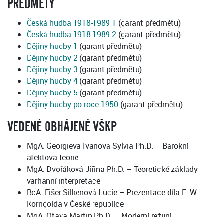
PŘEDMĚTY
Česká hudba 1918-1989 1
(garant předmětu)
Česká hudba 1918-1989 2
(garant předmětu)
Dějiny hudby 1
(garant předmětu)
Dějiny hudby 2
(garant předmětu)
Dějiny hudby 3
(garant předmětu)
Dějiny hudby 4
(garant předmětu)
Dějiny hudby 5
(garant předmětu)
Dějiny hudby po roce 1950
(garant předmětu)
VEDENÉ OBHÁJENÉ VŠKP
MgA. Georgieva Ivanova Sylvia Ph.D. – Barokní
afektová teorie
MgA. Dvořáková Jiřina Ph.D. – Teoretické základy
varhanní interpretace
BcA. Fišer Silkenová Lucie – Prezentace díla E. W.
Korngolda v České republice
MgA. Otava Martin Ph.D. – Moderní režijní