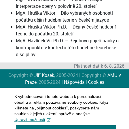
interpretace opery v polovině 20. století
MgA. Hruška Viktor – Dílo vybraných osobností
počátků dějin hudební teorie v českém jazyce
MgA. Hruška Viktor Ph.D. – Dějiny české hudební
teorie do počátku 20. století
MgA. Havlíček Vít Ph.D. – Rejchovo pojetí nauky o
kontrapunktu v kontextu této hudebně teoretické
disciplíny
Platnost dat k 6. 8. 2026
Copyright ©
Jiří Kosek
, 2005-2024 | Copyright ©
AMU v
Praze
, 2005-2024 |
Nápověda
|
Cookies
K vyhodnocování tohoto webu a k personalizaci
obsahu a reklam používáme soubory cookies. Když
klikněte na „přijmout cookies", poskytnete nám
souhlas k jejich uložení, správě a analýze.
Upravit možnosti