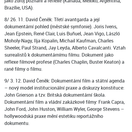
jako zdroj poznání a reflexe (Kanada, Mexiko, Argentina,
Brazílie, USA).
8/ 26. 11. David Čeněk: Třetí avantgarda a její
dokumentární pohled (městské symfonie). Joris Ivens,
Jean Epstein, René Clair, Luis Buñuel, Jean Vigo, László
Moholy-Nagy, Ilja Kopalin, Michail Kaufman, Charles
Sheeler, Paul Strand, Jay Leyda, Alberto Cavalcanti. Vztah
surrealistů k dokumentárnímu filmu. Dokument jako
reflexe filmové profese (Charles Chaplin, Buster Keaton) a
rané filmy o filmu.
9/ 3. 12. David Čeněk: Dokumentární film a státní agenda
– nový model institucionální praxe a diskurzy konstituce:
John Grierson a tzv. Britská dokumentární škola.
Dokumentární film a vládní zakázkové filmy: Frank Capra,
John Ford, John Huston, William Wyler, George Stevens –
hollywoodská praxe mění estetiku reportážního
dokumentu.