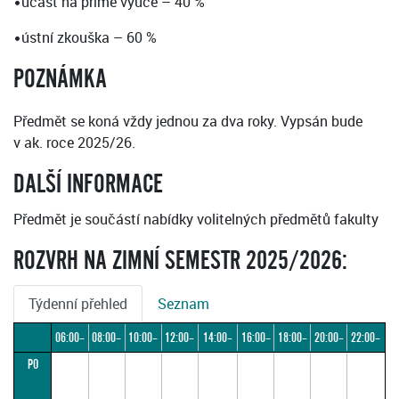
•účast na přímé výuce – 40 %
•ústní zkouška – 60 %
POZNÁMKA
Předmět se koná vždy jednou za dva roky. Vypsán bude
v ak. roce 2025/26.
DALŠÍ INFORMACE
Předmět je součástí nabídky volitelných předmětů fakulty
ROZVRH NA ZIMNÍ SEMESTR 2025/2026:
Týdenní přehled
Seznam
06:00–
08:00–
10:00–
12:00–
14:00–
16:00–
18:00–
20:00–
22:00–
PO
08:00
10:00
12:00
14:00
16:00
18:00
20:00
22:00
24:00