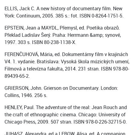
ELLIS, Jack C. A new history of documentary film. New
York: Continuum, 2005. 385 s.: fot. ISBN 0-8264-1751-5.
EPSTEIN, Jean a MAYDL, Přemysl, ed. Poetika obrazů.
Překlad Ladislav Šerý. Praha: Herrmann &amp; synové,
1997. 303 s. ISBN 80-238-1138-X.
FERENČUHOVÁ, Mária, ed. Dokumentárny film v krajinách
V4. 1. vydanie. Bratislava: Vysoká škola múzických umení,
Filmová a televízna fakulta, 2014. 231 stran. ISBN 978-80-
89439-65-2.
GRIERSON, John. Grierson on Documentary. London:
Collins, 1946. 256 s.
HENLEY, Paul. The adventure of the real: Jean Rouch and
the craft of ethnographic cinema. Chicago: University of
Chicago Press, 2009. 507 stran. ISBN 978-0-226-32715-0.
JUHASZ, Alexandra, ed a LEBOW, Alisa, ed. A companion