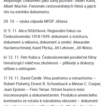
Muybridge. Dokument jako zdroj poznání - Albert Kahn,
Albert Machin. Fenomén cestovatelských filmů a jejich
vliv na estetiku dokumentu.
29. 10. – výuka odpadá MFDF Jihlava
5/ 5. 11. Alice Růžičková: Regionální fokus na
Československo 1918-1939: dokument a instituce,
dokument a reklama, dokument a umění. Alexander
Hackenschmied, Karel Plicka, Jiří Lehovec, Jiří Weiss.
6/ 12. 11. Petr Kubica: Československé poválečné filmy
tematizující válečnou zkušenost – příklady a diskurzy
reflexe s odstupem.
7/ 19. 11. David Čeněk: Vlna poetismu a romantismu –
Robert Flaherty, Ernest B. Schoedsack a Merian C. Cooper,
Jean Epstein – Finis Terrae. Stírání hranice mezi
inscenovaným a dokumentárním. Produkce amerického
kontinentu ve vztahu k národnímu obrození – dokument