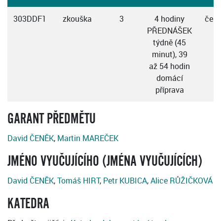
303DDF1
zkouška
3
4 hodiny
česk
PŘEDNÁŠEK
týdně (45
minut), 39
až 54 hodin
domácí
příprava
GARANT PŘEDMĚTU
David ČENĚK
,
Martin MAREČEK
JMÉNO VYUČUJÍCÍHO (JMÉNA VYUČUJÍCÍCH)
David ČENĚK
,
Tomáš HIRT
,
Petr KUBICA
,
Alice RŮŽIČKOVÁ
KATEDRA