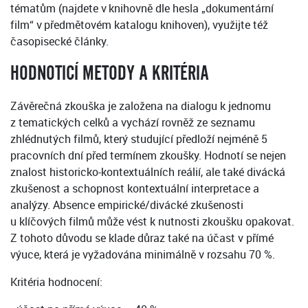
tématům (najdete v knihovně dle hesla „dokumentární
film“ v předmětovém katalogu knihoven), využijte též
časopisecké články.
HODNOTICÍ METODY A KRITÉRIA
Závěrečná zkouška je založena na dialogu k jednomu
z tematických celků a vychází rovněž ze seznamu
zhlédnutých filmů, který studující předloží nejméně 5
pracovních dní před termínem zkoušky. Hodnotí se nejen
znalost historicko-kontextuálních reálií, ale také divácká
zkušenost a schopnost kontextuální interpretace a
analýzy. Absence empirické/divácké zkušenosti
u klíčových filmů může vést k nutnosti zkoušku opakovat.
Z tohoto důvodu se klade důraz také na účast v přímé
výuce, která je vyžadována minimálně v rozsahu 70 %.
Kritéria hodnocení: