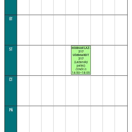
ÚT
místnost LAZ-
ST
217
Učebna KDT
217
(Lažanský
palác)
ČENĚK D.
14:50–18:05
(přednášková
ČT
par. 1)
PÁ