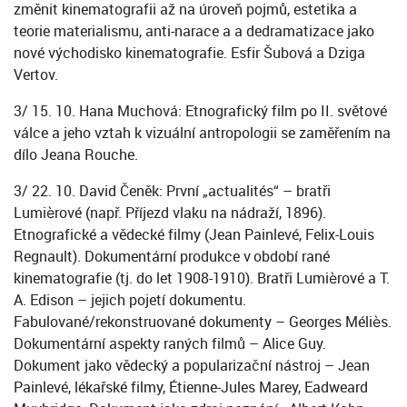
změnit kinematografii až na úroveň pojmů, estetika a
teorie materialismu, anti-narace a a dedramatizace jako
nové východisko kinematografie. Esfir Šubová a Dziga
Vertov.
3/ 15. 10. Hana Muchová: Etnografický film po II. světové
válce a jeho vztah k vizuální antropologii se zaměřením na
dílo Jeana Rouche.
3/ 22. 10. David Čeněk: První „actualités“ – bratři
Lumièrové (např. Příjezd vlaku na nádraží, 1896).
Etnografické a vědecké filmy (Jean Painlevé, Felix-Louis
Regnault). Dokumentární produkce v období rané
kinematografie (tj. do let 1908-1910). Bratři Lumièrové a T.
A. Edison – jejich pojetí dokumentu.
Fabulované/rekonstruované dokumenty – Georges Méliès.
Dokumentární aspekty raných filmů – Alice Guy.
Dokument jako vědecký a popularizační nástroj – Jean
Painlevé, lékařské filmy, Étienne-Jules Marey, Eadweard