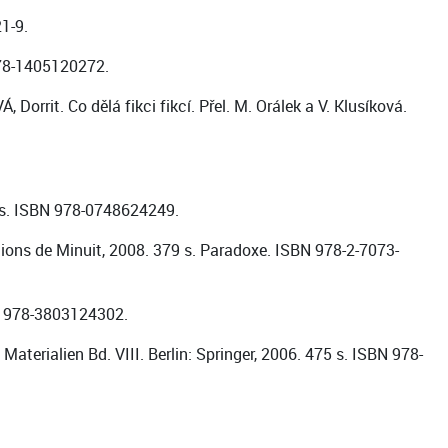
1-9.
978-1405120272.
orrit. Co dělá fikci fikcí. Přel. M. Orálek a V. Klusíková.
6 s. ISBN 978-0748624249.
ions de Minuit, 2008. 379 s. Paradoxe. ISBN 978-2-7073-
N 978-3803124302.
terialien Bd. VIII. Berlin: Springer, 2006. 475 s. ISBN 978-