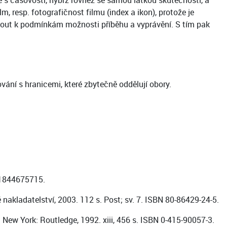
ze s časovostí, nýbrž rovněž se samou látkou skutečnosti, a
 resp. fotografičnost filmu (index a ikon), protože je
iknout k podmínkám možnosti příběhu a vyprávění. S tím pak
ní s hranicemi, které zbytečně oddělují obory.
8-1844675715.
akladatelství, 2003. 112 s. Post; sv. 7. ISBN 80-86429-24-5.
 New York: Routledge, 1992. xiii, 456 s. ISBN 0-415-90057-3.