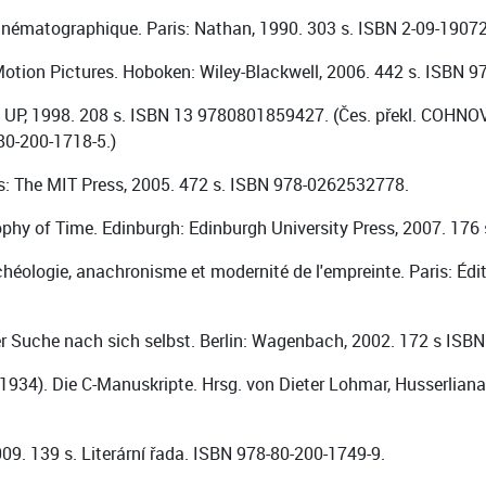
inématographique. Paris: Nathan, 1990. 303 s. ISBN 2-09-19072
otion Pictures. Hoboken: Wiley-Blackwell, 2006. 442 s. ISBN 
 UP, 1998. 208 s. ISBN 13 9780801859427. (Čes. překl. COHNOVÁ, D
80-200-1718-5.)
: The MIT Press, 2005. 472 s. ISBN 978-0262532778.
ophy of Time. Edinburgh: Edinburgh University Press, 2007. 17
ologie, anachronisme et modernité de l'empreinte. Paris: Édit
r Suche nach sich selbst. Berlin: Wagenbach, 2002. 172 s ISB
4). Die C-Manuskripte. Hrsg. von Dieter Lohmar, Husserliana Ma
09. 139 s. Literární řada. ISBN 978-80-200-1749-9.