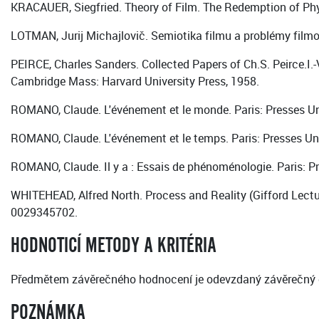
KRACAUER, Siegfried. Theory of Film. The Redemption of Phys
LOTMAN, Jurij Michajlovič. Semiotika filmu a problémy filmov
PEIRCE, Charles Sanders. Collected Papers of Ch.S. Peirce.I.-V
Cambridge Mass: Harvard University Press, 1958.
ROMANO, Claude. L'événement et le monde. Paris: Presses Un
ROMANO, Claude. L'événement et le temps. Paris: Presses Un
ROMANO, Claude. Il y a : Essais de phénoménologie. Paris: P
WHITEHEAD, Alfred North. Process and Reality (Gifford Lectur
0029345702.
HODNOTICÍ METODY A KRITÉRIA
Předmětem závěrečného hodnocení je odevzdaný závěrečný es
POZNÁMKA