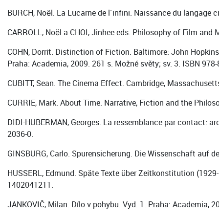
BURCH, Noël. La Lucarne de l´infini. Naissance du langage c
CARROLL, Noël a CHOI, Jinhee eds. Philosophy of Film and M
COHN, Dorrit. Distinction of Fiction. Baltimore: John Hopkins
Praha: Academia, 2009. 261 s. Možné světy; sv. 3. ISBN 978-
CUBITT, Sean. The Cinema Effect. Cambridge, Massachusetts
CURRIE, Mark. About Time. Narrative, Fiction and the Philos
DIDI-HUBERMAN, Georges. La ressemblance par contact: arché
2036-0.
GINSBURG, Carlo. Spurensicherung. Die Wissenschaft auf de
HUSSERL, Edmund. Späte Texte über Zeitkonstitution (1929-193
1402041211.
JANKOVIČ, Milan. Dílo v pohybu. Vyd. 1. Praha: Academia, 20