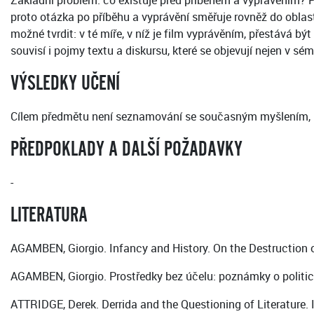
Základní problém: co existuje před příběhem a vyprávěním? Poj
proto otázka po příběhu a vyprávění směřuje rovněž do oblast
možné tvrdit: v té míře, v níž je film vyprávěním, přestává 
souvisí i pojmy textu a diskursu, které se objevují nejen v sémiol
VÝSLEDKY UČENÍ
Cílem předmětu není seznamování se současným myšlením, nýb
PŘEDPOKLADY A DALŠÍ POŽADAVKY
-
LITERATURA
AGAMBEN, Giorgio. Infancy and History. On the Destruction 
AGAMBEN, Giorgio. Prostředky bez účelu: poznámky o politice
ATTRIDGE, Derek. Derrida and the Questioning of Literature. 