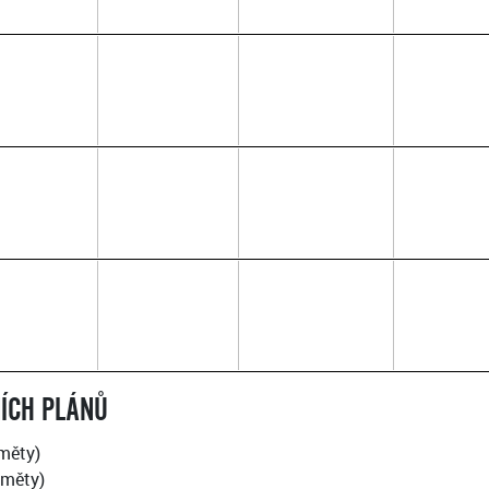
NÍCH PLÁNŮ
dměty)
dměty)