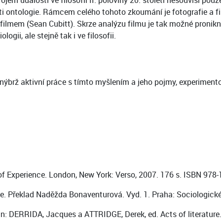
em události ve filosofii II. poloviny 20. století nesouvisí pou
i ontologie. Rámcem celého tohoto zkoumání je fotografie a film,
být filmem (Sean Cubitt). Skrze analýzu filmu je tak možné pron
ogii, ale stejně tak i ve filosofii.
rž aktivní práce s tímto myšlením a jeho pojmy, experimentová
of Experience. London, New York: Verso, 2007. 176 s. ISBN 97
. Překlad Naděžda Bonaventurová. Vyd. 1. Praha: Sociologické n
In: DERRIDA, Jacques a ATTRIDGE, Derek, ed. Acts of literature.