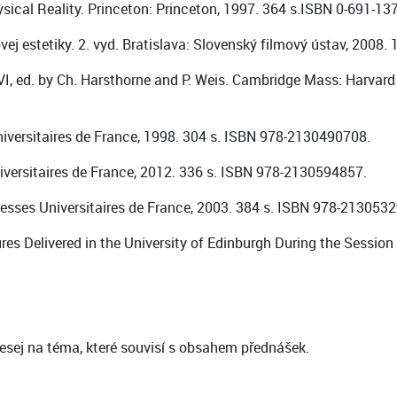
ical Reality. Princeton: Princeton, 1997. 364 s.ISBN 0-691-13
ej estetiky. 2. vyd. Bratislava: Slovenský filmový ústav, 2008.
I, ed. by Ch. Harsthorne and P. Weis. Cambridge Mass: Harvard Un
iversitaires de France, 1998. 304 s. ISBN 978-2130490708.
iversitaires de France, 2012. 336 s. ISBN 978-2130594857.
resses Universitaires de France, 2003. 384 s. ISBN 978-213053
es Delivered in the University of Edinburgh During the Session 
ej na téma, které souvisí s obsahem přednášek.