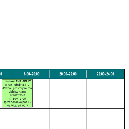
00
18:00–20:00
20:00–22:00
22:00–24:00
místnost PHA-FF217
FF UK - učebna 217
(Praha - prostory mimo
objekty AMU)
PETŘÍČEK M.
17:30–19:05
(přednášková par. 1)
Na FFUK, uč. P217