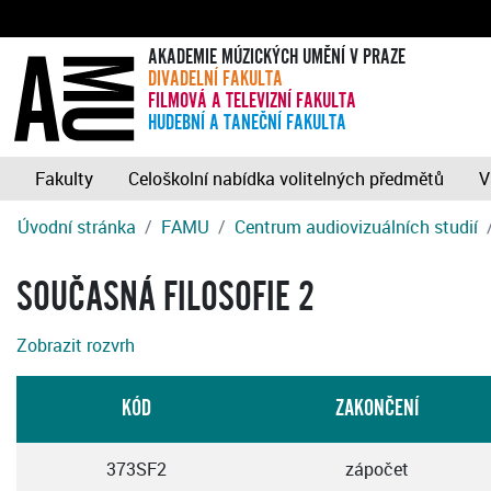
AKADEMIE MÚZICKÝCH UMĚNÍ V PRAZE
DIVADELNÍ FAKULTA
FILMOVÁ A TELEVIZNÍ FAKULTA
HUDEBNÍ A TANEČNÍ FAKULTA
Fakulty
Celoškolní nabídka volitelných předmětů
V
Úvodní stránka
FAMU
Centrum audiovizuálních studií
SOUČASNÁ FILOSOFIE 2
Zobrazit rozvrh
KÓD
ZAKONČENÍ
373SF2
zápočet