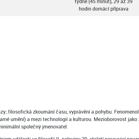
týdně (45 minut), 29 až 39
hodin domácí příprava
azy; filosofická zkoumání času, vyprávění a pohybu. Fenomenolog
ýtvarné umění) a mezi technologií a kulturou. Mezioborovost jak
minimální společný jmenovatel.