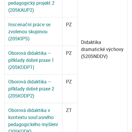
pedagogický projekt 2
(205KAUP2)
Inscenační práce se
PZ
zvolenou skupinou
(205KIPS)
Didaktika
dramatické výchovy
Oborová didaktika –
PZ
(S205NDDV)
příklady dobré praxe 1
(205KODP1)
Oborová didaktika –
PZ
příklady dobré praxe 2
(205KODP2)
Oborová didaktika v
ZT
kontextu současného
pedagogického myšlení
(205KODK)