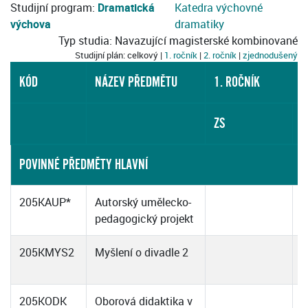
Studijní program:
Dramatická
Katedra výchovné
výchova
dramatiky
Typ studia: Navazující magisterské kombinované
Studijní plán: celkový |
1. ročník
|
2. ročník
|
zjednodušený
KÓD
NÁZEV PŘEDMĚTU
1. ROČNÍK
ZS
L
POVINNÉ PŘEDMĚTY HLAVNÍ
205KAUP*
Autorský umělecko-
pedagogický projekt
205KMYS2
Myšlení o divadle 2
205KODK
Oborová didaktika v