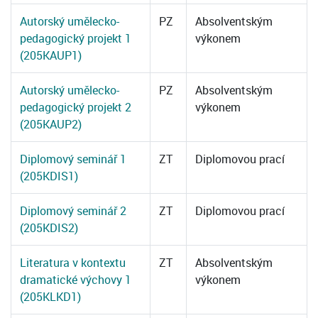
Autorský umělecko-
PZ
Absolventským
pedagogický projekt 1
výkonem
(205KAUP1)
Autorský umělecko-
PZ
Absolventským
pedagogický projekt 2
výkonem
(205KAUP2)
Diplomový seminář 1
ZT
Diplomovou prací
(205KDIS1)
Diplomový seminář 2
ZT
Diplomovou prací
(205KDIS2)
Literatura v kontextu
ZT
Absolventským
dramatické výchovy 1
výkonem
(205KLKD1)