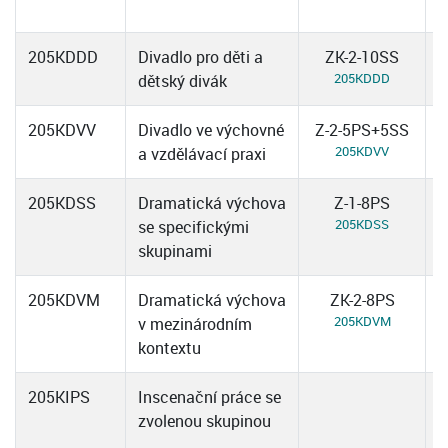
205KDDD
Divadlo pro děti a
ZK-2-10SS
205KDDD
dětský divák
205KDVV
Divadlo ve výchovné
Z-2-5PS+5SS
205KDVV
a vzdělávací praxi
205KDSS
Dramatická výchova
Z-1-8PS
205KDSS
se specifickými
skupinami
205KDVM
Dramatická výchova
ZK-2-8PS
205KDVM
v mezinárodním
kontextu
205KIPS
Inscenační práce se
zvolenou skupinou