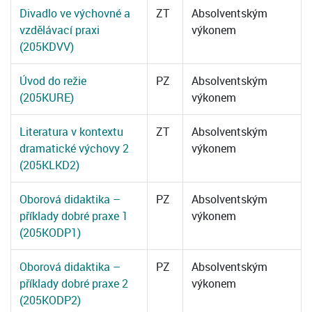
Divadlo ve výchovné a
ZT
Absolventským
vzdělávací praxi
výkonem
(205KDVV)
Úvod do režie
PZ
Absolventským
(205KURE)
výkonem
Literatura v kontextu
ZT
Absolventským
dramatické výchovy 2
výkonem
(205KLKD2)
Oborová didaktika –
PZ
Absolventským
příklady dobré praxe 1
výkonem
(205KODP1)
Oborová didaktika –
PZ
Absolventským
příklady dobré praxe 2
výkonem
(205KODP2)