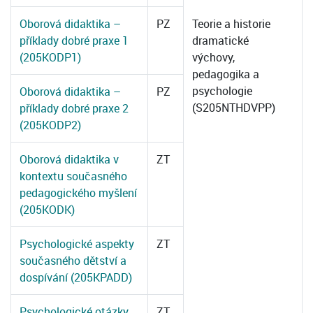
Oborová didaktika –
PZ
Teorie a historie
příklady dobré praxe 1
dramatické
(205KODP1)
výchovy,
pedagogika a
psychologie
Oborová didaktika –
PZ
(S205NTHDVPP)
příklady dobré praxe 2
(205KODP2)
Oborová didaktika v
ZT
kontextu současného
pedagogického myšlení
(205KODK)
Psychologické aspekty
ZT
současného dětství a
dospívání (205KPADD)
Psychologické otázky
ZT