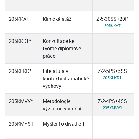
205KKAT
Klinická stáž
Z-5-30SS+20P
205KKAT
205KKDP*
Konzultace ke
tvorbě diplomové
práce
205KLKD*
Literatura v
Z-2-5PS+5SS
Z
205KLKD1
kontextu dramatické
výchovy
205KMVV*
Metodologie
Z-2-4PS+4SS
205KMVV1
výzkumu v umění
205KMYS1
Myšlení o divadle 1