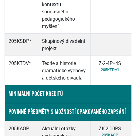
kontextu
současného
pedagogického
myšlení
205KSDP*
Skupinový divadelní
projekt
205KTDV*
Teorie a historie
Z-2-4P+4S
205KTDV1
dramatické výchovy
a dětského divadla
MINIMÁLNÍ POČET KREDITŮ
POVINNÉ PŘEDMĚTY S MOŽNOSTÍ OPAKOVANÉHO ZAPSÁNÍ
205KAOP
Aktuální otázky
ZK-2-10PS
205KAOP
pedagogiky a