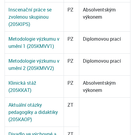
Inscenační práce se
PZ
Absolventským
zvolenou skupinou
výkonem
(205KIPS)
Metodologie výzkumu v
PZ
Diplomovou prací
umění 1 (205KMVV1)
Metodologie výzkumu v
PZ
Diplomovou prací
umění 2 (205KMVV2)
Klinická stáž
PZ
Absolventským
(205KKAT)
výkonem
Aktuální otázky
ZT
pedagogiky a didaktiky
(205KAOP)
Divadlo ve výchovné a
ZT