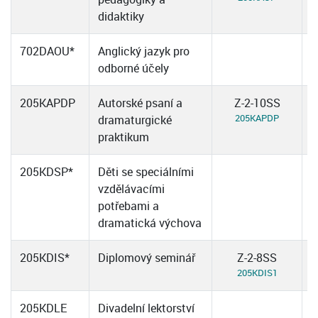
didaktiky
702DAOU*
Anglický jazyk pro
odborné účely
205KAPDP
Autorské psaní a
Z-2-10SS
205KAPDP
dramaturgické
praktikum
205KDSP*
Děti se speciálními
vzdělávacími
potřebami a
dramatická výchova
205KDIS*
Diplomový seminář
Z-2-8SS
205KDIS1
205KDLE
Divadelní lektorství