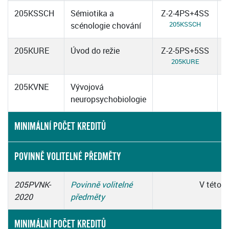
205KSSCH
Sémiotika a
Z-2-4PS+4SS
205KSSCH
scénologie chování
205KURE
Úvod do režie
Z-2-5PS+5SS
205KURE
205KVNE
Vývojová
neuropsychobiologie
MINIMÁLNÍ POČET KREDITŮ
POVINNĚ VOLITELNÉ PŘEDMĚTY
205PVNK-
Povinně volitelné
V této s
2020
předměty
MINIMÁLNÍ POČET KREDITŮ