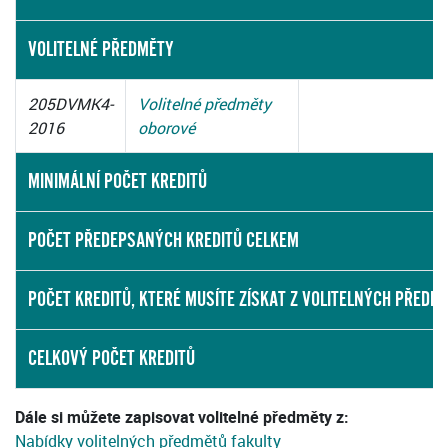
VOLITELNÉ PŘEDMĚTY
205DVMK4-
Volitelné předměty
2016
oborové
MINIMÁLNÍ POČET KREDITŮ
POČET PŘEDEPSANÝCH KREDITŮ CELKEM
POČET KREDITŮ, KTERÉ MUSÍTE ZÍSKAT Z VOLITELNÝCH PŘEDM
CELKOVÝ POČET KREDITŮ
Dále si můžete zapisovat volitelné předměty z:
Nabídky volitelných předmětů fakulty