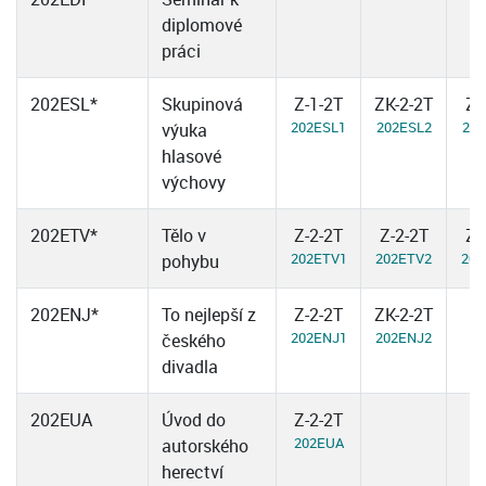
diplomové
práci
202ESL*
Skupinová
Z-1-2T
ZK-2-2T
Z-
202ESL1
202ESL2
202
výuka
hlasové
výchovy
202ETV*
Tělo v
Z-2-2T
Z-2-2T
Z-
202ETV1
202ETV2
202
pohybu
202ENJ*
To nejlepší z
Z-2-2T
ZK-2-2T
202ENJ1
202ENJ2
českého
divadla
202EUA
Úvod do
Z-2-2T
202EUA
autorského
herectví