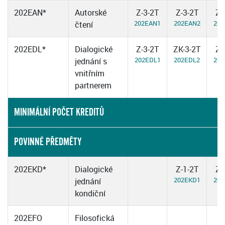
202EAN*
Autorské
Z-3-2T
Z-3-2T
Z-
202EAN1
202EAN2
202
čtení
202EDL*
Dialogické
Z-3-2T
ZK-3-2T
Z-
202EDL1
202EDL2
202
jednání s
vnitřním
partnerem
MINIMÁLNÍ POČET KREDITŮ
POVINNÉ PŘEDMĚTY
202EKD*
Dialogické
Z-1-2T
Z-
202EKD1
202
jednání
kondiční
202EFO
Filosofická