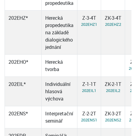
propedeutika
202EHZ*
Herecká
Z-3-4T
ZK-3-4T
202EHZ1
202EHZ2
propedeutika
na základě
dialogického
jednání
202EHO*
Herecká
Z-
202
tvorba
202EIL*
Individuální
Z-1-1T
ZK-2-1T
Z-
202EIL1
202EIL2
202
hlasová
výchova
202ENS*
Interpretační
Z-2-2T
ZK-3-2T
Z-
202ENS1
202ENS2
202
seminář
202EDP
Seminář k