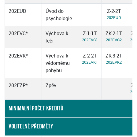
202EUD
Úvod do
Z-2-2T
202EUD
psychologie
202EVC*
Výchova k
Z-1-1T
ZK-2-1T
Z-
202EVC1
202EVC2
202
řeči
202EVK*
Výchova k
Z-2-2T
ZK-3-2T
202EVK1
202EVK2
vědomému
pohybu
202EZP*
Zpěv
Z-
202
MINIMÁLNÍ POČET KREDITŮ
VOLITELNÉ PŘEDMĚTY