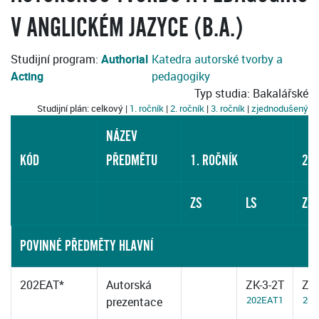
V ANGLICKÉM JAZYCE (B.A.)
Studijní program:
Authorial
Katedra autorské tvorby a
Acting
pedagogiky
Typ studia: Bakalářské
Studijní plán: celkový |
1. ročník
|
2. ročník
|
3. ročník
|
zjednodušený
NÁZEV
KÓD
PŘEDMĚTU
1. ROČNÍK
2. 
ZS
LS
ZS
POVINNÉ PŘEDMĚTY HLAVNÍ
202EAT*
Autorská
ZK-3-2T
ZK-
202EAT1
202
prezentace