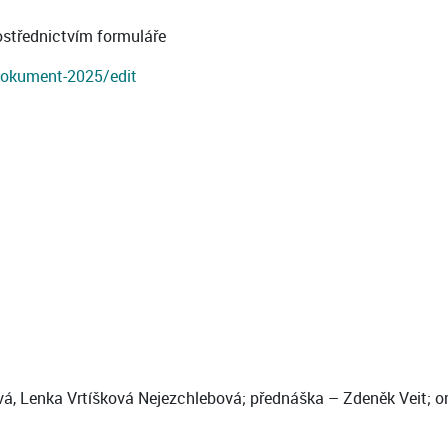
ostřednictvím formuláře
dokument-2025/edit
avová, Lenka Vrtíšková Nejezchlebová; přednáška – Zdeněk Veit;