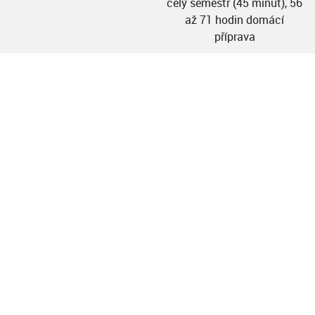
celý semestr (45 minut), 56
až 71 hodin domácí
příprava