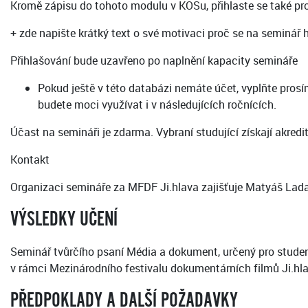
Kromě zápisu do tohoto modulu v KOSu, přihlaste se také pr
+ zde napište krátký text o své motivaci proč se na seminář h
Přihlašování bude uzavřeno po naplnění kapacity semináře
Pokud ještě v této databázi nemáte účet, vyplňte prosí
budete moci využívat i v následujících ročnících.
Účast na semináři je zdarma. Vybraní studující získají akredi
Kontakt
Organizaci semináře za MFDF Ji.hlava zajišťuje Matyáš La
VÝSLEDKY UČENÍ
Seminář tvůrčího psaní Média a dokument, určený pro studen
v rámci Mezinárodního festivalu dokumentárních filmů Ji.hla
PŘEDPOKLADY A DALŠÍ POŽADAVKY