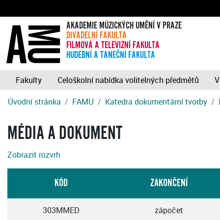
AKADEMIE MÚZICKÝCH UMĚNÍ V PRAZE
DIVADELNÍ FAKULTA
FILMOVÁ A TELEVIZNÍ FAKULTA
HUDEBNÍ A TANEČNÍ FAKULTA
Fakulty
Celoškolní nabídka volitelných předmětů
V
Úvodní stránka
FAMU
Katedra dokumentární tvorby
MÉDIA A DOKUMENT
Zobrazit rozvrh
KÓD
ZAKONČENÍ
303MMED
zápočet