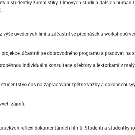
y a studentky žurnalistiky, filmových studií a dalších humani
é.
 z výše uvedených linií a zúčastní se přednášek a workshopů v
projekce, účastnit se doprovodného programu a pracovat na sv
u proběhnou individuální konzultace s lektory a lektorkami v m
t studentstvo čas na zapracování zpětné vazby a dokončení sv
svých zájmů:
itických reflexí dokumentárních filmů. Studenti a studentky roz