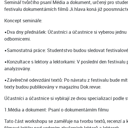
Seminář tvůrčího psaní Média a dokument, určený pro student
festivalu dokumentárních filmů Ji.hlava koná již poosmnáct
Koncept semináře:
•Dva dny přednášek: Účastníci a účastnice si vyberou jednu
odbornicemi.
•Samostatná práce: Studentstvo budou sledovat festivalové 
•Konzultace s lektory a lektorkami: V poslední den festival
analyzovány.
•Závěrečné odevzdání textů: Po návratu z festivalu bude mí
texty budou publikovány v magazínu Dok.revue.
Účastníci a účastnice si vybírají ze dvou specializací podle 
1.Média a dokument: Psaní o dokumentárním filmu
Tato část workshopu se zaměřuje na tvorbu textů, recenzí a kr