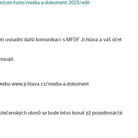
custom-form/media-a-dokument-2025/edit
 vám usnadní další komunikaci s MFDF Ji.hlava a váš účet
mináři.
a webu www.ji-hlava.cz/media-a-dokument
společenských oborů se bude letos konat již posedmnácté