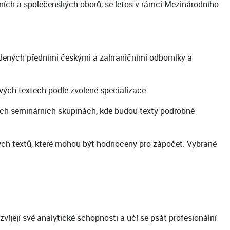
tních a společenských oborů, se letos v rámci Mezinárodního
edených předními českými a zahraničními odborníky a
ých textech podle zvolené specializace.
alých seminárních skupinách, kde budou texty podrobně
ých textů, které mohou být hodnoceny pro zápočet. Vybrané
víjejí své analytické schopnosti a učí se psát profesionální