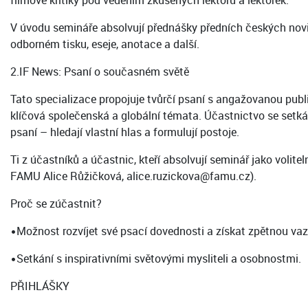
filmové kritiky pod vedením zkušených lektorů a lektorek.
V úvodu semináře absolvují přednášky předních českých novin
odborném tisku, eseje, anotace a další.
2.IF News: Psaní o současném světě
Tato specializace propojuje tvůrčí psaní s angažovanou publ
klíčová společenská a globální témata. Účastnictvo se setk
psaní – hledají vlastní hlas a formulují postoje.
Ti z účastníků a účastnic, kteří absolvují seminář jako vol
FAMU Alice Růžičková, alice.ruzickova@famu.cz).
Proč se zúčastnit?
•Možnost rozvíjet své psací dovednosti a získat zpětnou va
•Setkání s inspirativními světovými mysliteli a osobnostmi.
PŘIHLÁŠKY