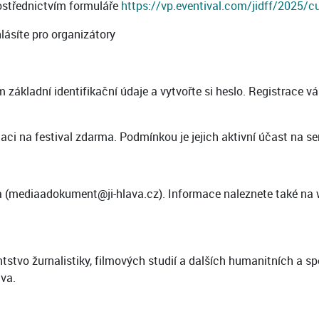
ostřednictvím formuláře
https://vp.eventival.com/jidff/2025/
lásíte pro organizátory
m základní identifikační údaje a vytvořte si heslo. Registrace
taci na festival zdarma. Podmínkou je jejich aktivní účast na se
da (mediaadokument@ji-hlava.cz). Informace naleznete také n
tstvo žurnalistiky, filmových studií a dalších humanitních a 
va.