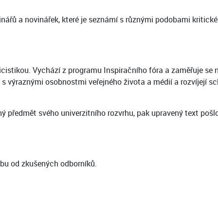
ářů a novinářek, které je seznámí s různými podobami kritické r
icistikou. Vychází z programu Inspiračního fóra a zaměřuje se 
á s výraznými osobnostmi veřejného života a médií a rozvíjejí
itelný předmět svého univerzitního rozvrhu, pak upravený text 
zbu od zkušených odborníků.