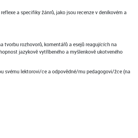
eflexe a specifiky žánrů, jako jsou recenze v deníkovém a
na tvorbu rozhovorů, komentářů a esejů reagujících na
 schopnost jazykově vytříbeného a myšlenkově ukotveného
pošlou svému lektorovi/ce a odpovědné/mu pedagogovi/žce (na