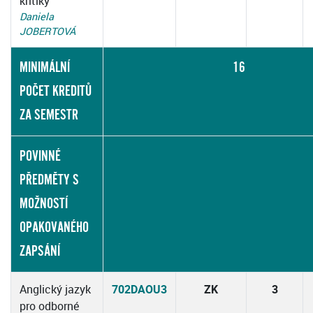
kritiky
Daniela
JOBERTOVÁ
MINIMÁLNÍ
16
POČET KREDITŮ
ZA SEMESTR
POVINNÉ
PŘEDMĚTY S
MOŽNOSTÍ
OPAKOVANÉHO
ZAPSÁNÍ
Anglický jazyk
702DAOU3
ZK
3
pro odborné