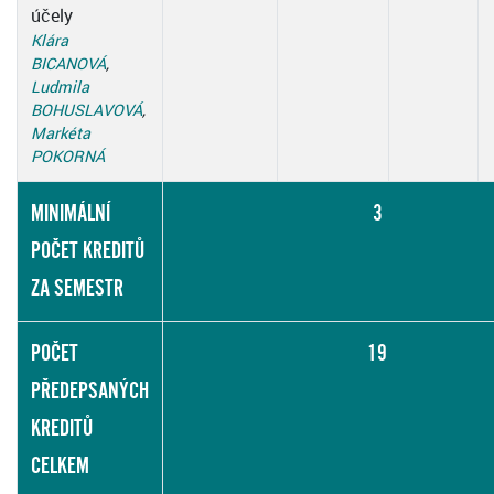
účely
Klára
BICANOVÁ
,
Ludmila
BOHUSLAVOVÁ
,
Markéta
POKORNÁ
MINIMÁLNÍ
3
POČET KREDITŮ
ZA SEMESTR
POČET
19
PŘEDEPSANÝCH
KREDITŮ
CELKEM