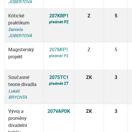
JOBERTOVÁ
Kritické
207KRP1
Z
5
předmět PZ
praktikum
Daniela
JOBERTOVÁ
Magisterský
207MIP1
Z
5
předmět PZ
projekt
Současné
207STC1
ZK
3
předmět ZT
teorie divadla
Lukáš
BRYCHTA
Vývoj a
207VAPDK
ZK
3
proměny
divadelní