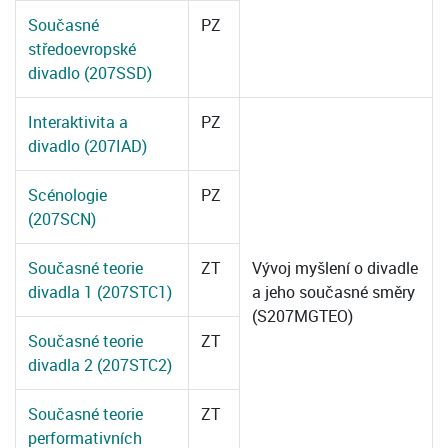
Současné
PZ
středoevropské
divadlo (207SSD)
Interaktivita a
PZ
divadlo (207IAD)
Scénologie
PZ
(207SCN)
Současné teorie
ZT
Vývoj myšlení o divadle
divadla 1 (207STC1)
a jeho současné směry
(S207MGTEO)
Současné teorie
ZT
divadla 2 (207STC2)
Současné teorie
ZT
performativních