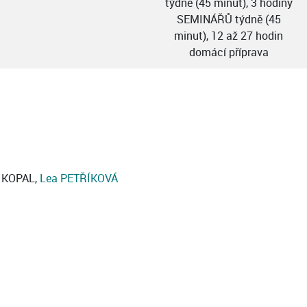
týdně (45 minut), 3 hodiny
SEMINÁŘŮ týdně (45
minut), 12 až 27 hodin
domácí příprava
r KOPAL,
Lea PETŘÍKOVÁ