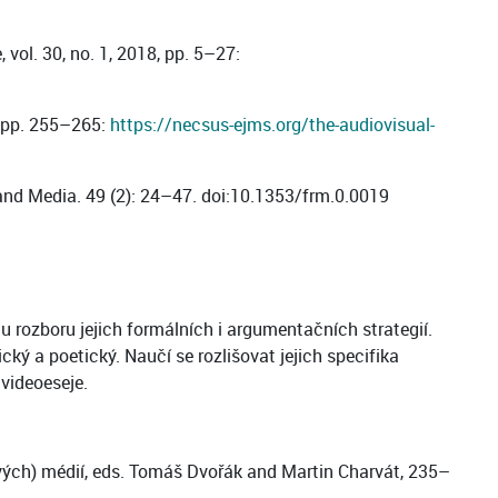
vol. 30, no. 1, 2018, pp. 5–27:
, pp. 255–265:
https://necsus-ejms.org/the-audiovisual-
and Media. 49 (2): 24–47. doi:10.1353/frm.0.0019
u rozboru jejich formálních i argumentačních strategií.
ký a poetický. Naučí se rozlišovat jejich specifika
videoeseje.
nových) médií, eds. Tomáš Dvořák and Martin Charvát, 235–