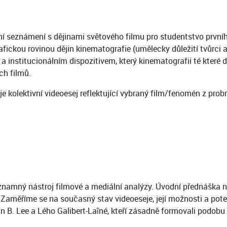
í seznámení s dějinami světového filmu pro studentstvo prvníh
afickou rovinou dějin kinematografie (umělecky důležití tvůrci 
a institucionálním dispozitivem, který kinematografii té které 
ch filmů.
 kolektivní videoesej reflektující vybraný film/fenomén z pro
významný nástroj filmové a mediální analýzy. Úvodní přednáška
m. Zaměříme se na současný stav videoeseje, její možnosti a pote
vin B. Lee a Lého Galibert-Laîné, kteří zásadně formovali podobu