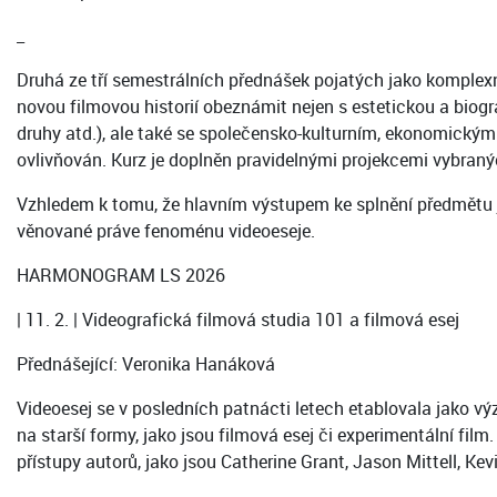
_
Druhá ze tří semestrálních přednášek pojatých jako komplexn
novou filmovou historií obeznámit nejen s estetickou a biogr
druhy atd.), ale také se společensko-kulturním, ekonomickým 
ovlivňován. Kurz je doplněn pravidelnými projekcemi vybraný
Vzhledem k tomu, že hlavním výstupem ke splnění předmětu je
věnované práve fenoménu videoeseje.
HARMONOGRAM LS 2026
| 11. 2. | Videografická filmová studia 101 a filmová esej
Přednášející: Veronika Hanáková
Videoesej se v posledních patnácti letech etablovala jako 
na starší formy, jako jsou filmová esej či experimentální fil
přístupy autorů, jako jsou Catherine Grant, Jason Mittell, Ke