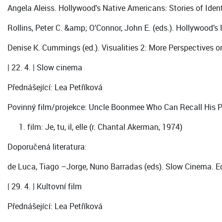
Angela Aleiss. Hollywood's Native Americans: Stories of Iden
Rollins, Peter C. &amp; O’Connor, John E. (eds.). Hollywood’s 
Denise K. Cummings (ed.). Visualities 2: More Perspectives 
| 22. 4. | Slow cinema
Přednášející: Lea Petříková
Povinný film/projekce: Uncle Boonmee Who Can Recall His Pa
film: Je, tu, il, elle (r. Chantal Akerman, 1974)
Doporučená literatura:
de Luca, Tiago –Jorge, Nuno Barradas (eds). Slow Cinema. Ed
| 29. 4. | Kultovní film
Přednášející: Lea Petříková