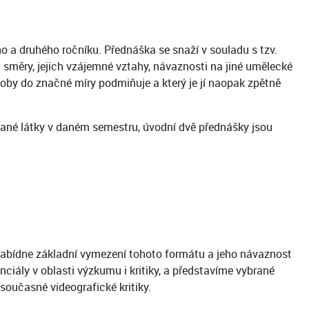
o a druhého ročníku. Přednáška se snaží v souladu s tzv.
a směry, jejich vzájemné vztahy, návaznosti na jiné umělecké
doby do značné míry podmiňuje a který je jí naopak zpětně
brané látky v daném semestru, úvodní dvě přednášky jsou
 nabídne základní vymezení tohoto formátu a jeho návaznost
nciály v oblasti výzkumu i kritiky, a představíme vybrané
 současné videografické kritiky.