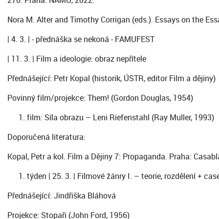
270. Praha: NAMU, 2022.
Nora M. Alter and Timothy Corrigan (eds.). Essays on the Ess
| 4. 3. | - přednáška se nekoná - FAMUFEST
| 11. 3. | Film a ideologie: obraz nepřítele
Přednášející: Petr Kopal (historik, ÚSTR, editor Film a dějiny)
Povinný film/projekce: Them! (Gordon Douglas, 1954)
film: Síla obrazu – Leni Riefenstahl (Ray Muller, 1993)
Doporučená literatura:
Kopal, Petr a kol. Film a Dějiny 7: Propaganda. Praha: Casa
týden | 25. 3. | Filmové žánry I. – teorie, rozdělení + ca
Přednášející: Jindřiška Bláhová
Projekce: Stopaři (John Ford, 1956)