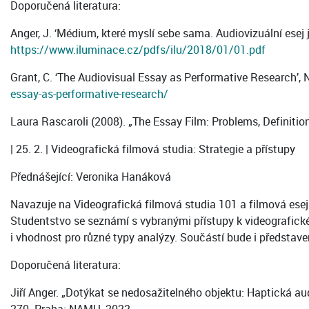
Doporučená literatura:
Anger, J. ‘Médium, které myslí sebe sama. Audiovizuální esej 
https://www.iluminace.cz/pdfs/ilu/2018/01/01.pdf
Grant, C. ‘The Audiovisual Essay as Performative Research’, 
essay-as-performative-research/
Laura Rascaroli (2008). „The Essay Film: Problems, Definit
| 25. 2. | Videografická filmová studia: Strategie a přístupy
Přednášející: Veronika Hanáková
Navazuje na Videografická filmová studia 101 a filmová esej. 
Studentstvo se seznámí s vybranými přístupy k videografické k
i vhodnost pro různé typy analýzy. Součástí bude i představ
Doporučená literatura:
Jiří Anger. „Dotýkat se nedosažitelného objektu: Haptická au