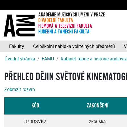
AKADEMIE MÚZICKÝCH UMĚNÍ V PRAZE
DIVADELNÍ FAKULTA
FILMOVÁ A TELEVIZNÍ FAKULTA
HUDEBNÍ A TANEČNÍ FAKULTA
Fakulty
Celoškolní nabídka volitelných předmětů
V
Úvodní stránka
FAMU
Kabinet teorie a historie audiovi
PŘEHLED DĚJIN SVĚTOVÉ KINEMATOG
Zobrazit rozvrh
KÓD
ZAKONČENÍ
373DSVK2
zkouška