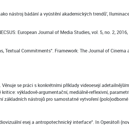
jako nástroj bádání a vyústění akademických trendů’, Iluminace, 
NECSUS: European Journal of Media Studies, vol. 5, no. 2, 2016
ions, Textual Commitments“. Framework: The Journal of Cinema 
Věnuje se práci s konkrétními příklady videoesejí adetailnějším
ritice: výkladově-argumentační, mediálně-reflexivní, parametric
ení základních nástrojů pro samostatné vytvoření (polo)odborné 
diovizuální esej a antropotechnický interface“. In Operátoři (