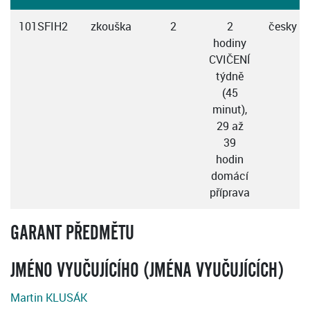
101SFIH2
zkouška
2
2
česky
hodiny
CVIČENÍ
týdně
(45
minut),
29 až
39
hodin
domácí
příprava
GARANT PŘEDMĚTU
JMÉNO VYUČUJÍCÍHO (JMÉNA VYUČUJÍCÍCH)
Martin KLUSÁK