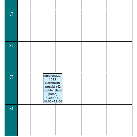
ÚT
ST
místnost LIC-
ČT
1022
Učebna KS
Gotická věž
(Lichtenštejnský
palác)
KLUSÁK M.
10:00–13:00
SUDÝ TÝDEN
PÁ
(paralelka 1)