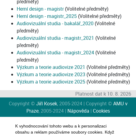
předměty)
Herní design - magistr
(Volitelné předměty)
Herní design - magistr_2025
(Volitelné předměty)
Audiovizuální studia - bakalář_2020
(Volitelné
předměty)
Audiovizuální studia - magistr_2021
(Volitelné
předměty)
Audiovizuální studia - magistr_2024
(Volitelné
předměty)
Výzkum a teorie audiovize 2021
(Volitelné předměty)
Výzkum a teorie audiovize 2023
(Volitelné předměty)
Výzkum a teorie audiovize 2025
(Volitelné předměty)
Platnost dat k 10. 8. 2026
Copyright ©
Jiří Kosek
, 2005-2024 | Copyright ©
AMU v
Praze
, 2005-2024 |
Nápověda
|
Cookies
K vyhodnocování tohoto webu a k personalizaci
obsahu a reklam používáme soubory cookies. Když