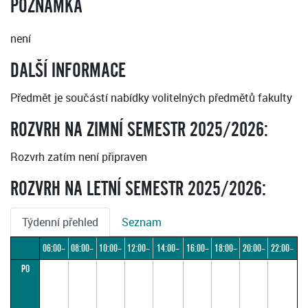
POZNÁMKA
není
DALŠÍ INFORMACE
Předmět je součástí nabídky volitelných předmětů fakulty
ROZVRH NA ZIMNÍ SEMESTR 2025/2026:
Rozvrh zatím není připraven
ROZVRH NA LETNÍ SEMESTR 2025/2026:
Týdenní přehled
Seznam
06:00–
08:00–
10:00–
12:00–
14:00–
16:00–
18:00–
20:00–
22:00–
PO
08:00
10:00
12:00
14:00
16:00
18:00
20:00
22:00
24:00