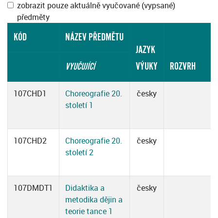
zobrazit pouze aktuálně vyučované (vypsané)
předměty
KÓD
NÁZEV PŘEDMĚTU
JAZYK
VÝUKY
ROZVRH
VYUČUJÍCÍ
107CHD1
Choreografie 20.
česky
století 1
107CHD2
Choreografie 20.
česky
století 2
107DMDT1
Didaktika a
česky
metodika dějin a
teorie tance 1