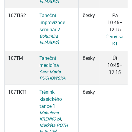
ELIÁŠOVÁ
107TIS2
Taneční
česky
Pá
improvizace -
10:45–
seminář 2
12:15
Bohumíra
Černý sál
ELIÁŠOVÁ
KT
107TM
Taneční
česky
Út
medicína
10:45–
Sara Maria
12:15
PUCHOWSKA
107TKT1
Trénink
česky
klasického
tance 1
Mahulena
KŘENKOVÁ
,
Markéta ROTH
ELBLOVÁ