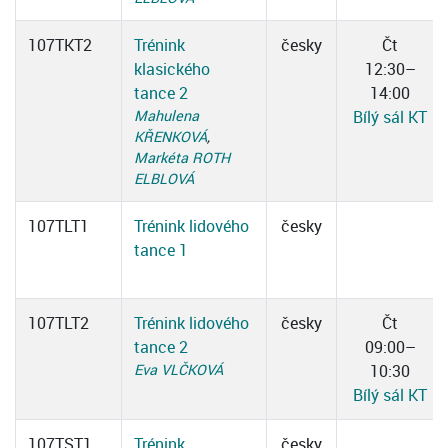
107TKT2
Trénink
česky
Čt
klasického
12:30–
tance 2
14:00
Mahulena
Bílý sál KT
KŘENKOVÁ
,
Markéta ROTH
ELBLOVÁ
107TLT1
Trénink lidového
česky
tance 1
107TLT2
Trénink lidového
česky
Čt
tance 2
09:00–
Eva VLČKOVÁ
10:30
Bílý sál KT
107TST1
Trénink
česky