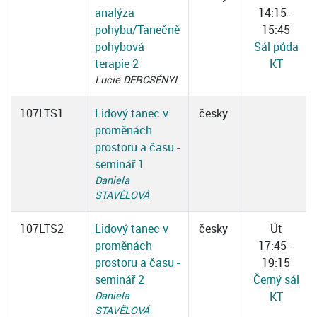
analýza
14:15–
pohybu/Tanečně
15:45
pohybová
Sál půda
terapie 2
KT
Lucie DERCSÉNYI
107LTS1
Lidový tanec v
česky
proměnách
prostoru a času -
seminář 1
Daniela
STAVĚLOVÁ
107LTS2
Lidový tanec v
česky
Út
proměnách
17:45–
prostoru a času -
19:15
seminář 2
Černý sál
Daniela
KT
STAVĚLOVÁ