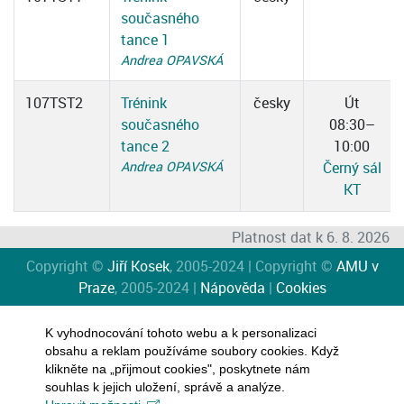
současného
tance 1
Andrea OPAVSKÁ
107TST2
Trénink
česky
Út
současného
08:30–
tance 2
10:00
Andrea OPAVSKÁ
Černý sál
KT
Platnost dat k 6. 8. 2026
Copyright ©
Jiří Kosek
, 2005-2024 | Copyright ©
AMU v
Praze
, 2005-2024 |
Nápověda
|
Cookies
K vyhodnocování tohoto webu a k personalizaci
obsahu a reklam používáme soubory cookies. Když
klikněte na „přijmout cookies", poskytnete nám
souhlas k jejich uložení, správě a analýze.