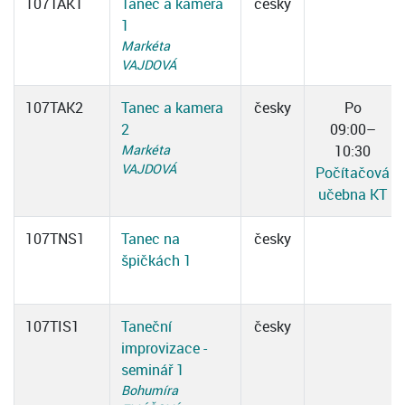
107TAK1
Tanec a kamera
česky
1
Markéta
VAJDOVÁ
107TAK2
Tanec a kamera
česky
Po
2
09:00–
Markéta
10:30
VAJDOVÁ
Počítačová
učebna KT
107TNS1
Tanec na
česky
špičkách 1
107TIS1
Taneční
česky
improvizace -
seminář 1
Bohumíra