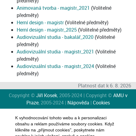
předměty)
Animovaná tvorba - magistr_2021
(Volitelné
předměty)
Herní design - magistr
(Volitelné předměty)
Herní design - magistr_2025
(Volitelné předměty)
Audiovizuální studia - bakalář_2020
(Volitelné
předměty)
Audiovizuální studia - magistr_2021
(Volitelné
předměty)
Audiovizuální studia - magistr_2024
(Volitelné
předměty)
Platnost dat k 6. 8. 2026
Copyright ©
Jiří Kosek
, 2005-2024 | Copyright ©
AMU v
Praze
, 2005-2024 |
Nápověda
|
Cookies
K vyhodnocování tohoto webu a k personalizaci
obsahu a reklam používáme soubory cookies. Když
klikněte na „přijmout cookies", poskytnete nám