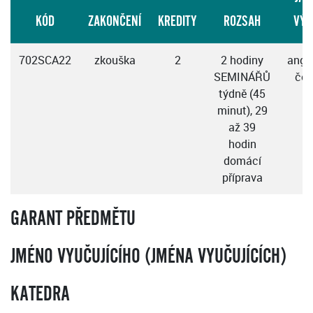
KÓD
ZAKONČENÍ
KREDITY
ROZSAH
VÝU
702SCA22
zkouška
2
2 hodiny
angli
SEMINÁŘŮ
čes
týdně (45
minut), 29
až 39
hodin
domácí
příprava
GARANT PŘEDMĚTU
JMÉNO VYUČUJÍCÍHO (JMÉNA VYUČUJÍCÍCH)
KATEDRA