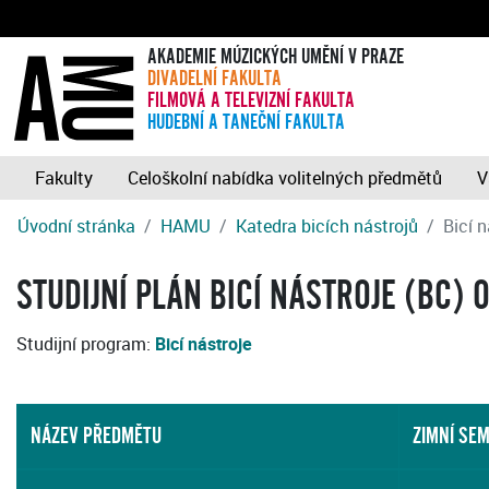
AKADEMIE MÚZICKÝCH UMĚNÍ V PRAZE
DIVADELNÍ FAKULTA
FILMOVÁ A TELEVIZNÍ FAKULTA
HUDEBNÍ A TANEČNÍ FAKULTA
Fakulty
Celoškolní nabídka volitelných předmětů
V
Úvodní stránka
HAMU
Katedra bicích nástrojů
Bicí 
STUDIJNÍ PLÁN BICÍ NÁSTROJE (BC) 
Studijní program:
Bicí nástroje
NÁZEV PŘEDMĚTU
ZIMNÍ SE