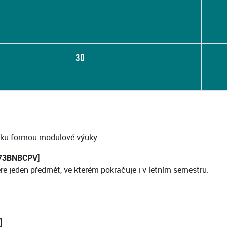
30
ku formou modulové výuky.
[173BNBCPV]
ere jeden předmět, ve kterém pokračuje i v letním semestru.
]