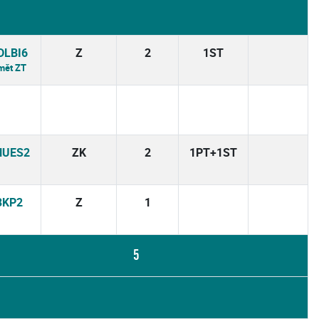
DLBI6
Z
2
1ST
mět ZT
HUES2
ZK
2
1PT+1ST
3KP2
Z
1
5