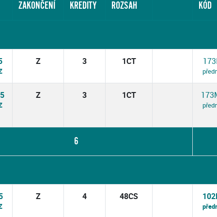
ZAKONČENÍ
KREDITY
ROZSAH
KÓD
5
Z
3
1CT
173
Z
před
5
Z
3
1CT
173
Z
před
6
5
Z
4
48CS
102
Z
před