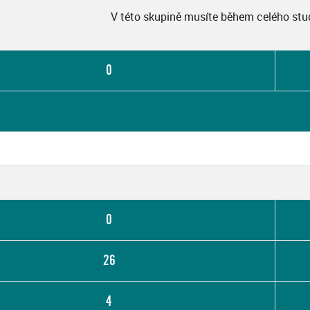
V této skupině musíte během celého stud
0
0
26
4