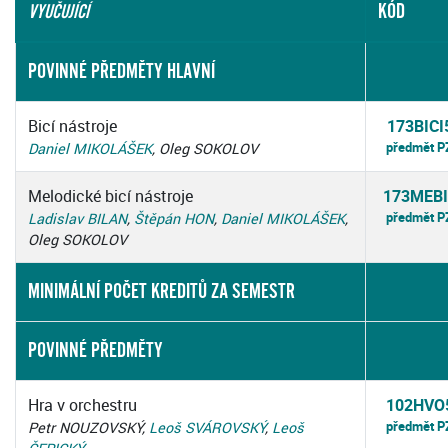
KÓD
VYUČUJÍCÍ
POVINNÉ PŘEDMĚTY HLAVNÍ
Bicí nástroje
173BICI
předmět P
Daniel MIKOLÁŠEK
, Oleg SOKOLOV
Melodické bicí nástroje
173MEBI
předmět P
Ladislav BILAN
,
Štěpán HON
,
Daniel MIKOLÁŠEK
,
Oleg SOKOLOV
MINIMÁLNÍ POČET KREDITŮ ZA SEMESTR
POVINNÉ PŘEDMĚTY
Hra v orchestru
102HVO
předmět P
Petr NOUZOVSKÝ,
Leoš SVÁROVSKÝ
,
Leoš