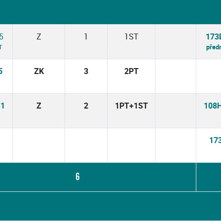
5
Z
1
1ST
173
T
před
5
ZK
3
2PT
S1
Z
2
1PT+1ST
108
17
6