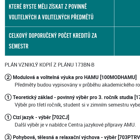
KTERÉ BYSTE MĚLI ZÍSKAT Z POVINNĚ
VOLITELNÝCH A VOLITELNÝCH PŘEDMĚTŮ
CELKOVÝ DOPORUČENÝ POČET KREDITŮ ZA
SEMESTR
PLÁN VZNIKLÝ KOPIÍ Z PLÁNU 173BN-B
② Modulová a volitelná výuka pro HAMU [100MODHAMU]
Předměty budou vypisovány v průběhu akademického ro
① Teoretický základ - povinný výběr pro 3. ročník studia 
Výběr pro třetí ročník, student si v zimním semestru vyb
① Cizí jazyk - výběr [702CJ]
Další výběr je v nabídce Centra jazykové přípravy AMU.
③ Pohybová, tělesná a relaxační výchova - výběr [703PTRV