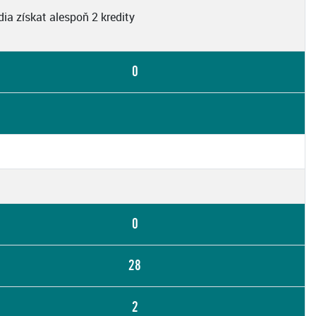
ia získat alespoň 2 kredity
0
0
28
2