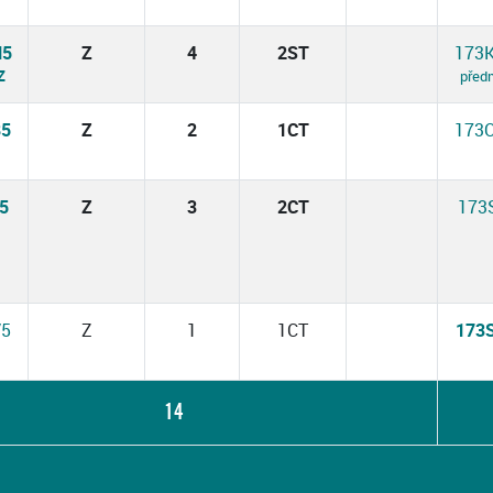
N5
Z
4
2ST
173
Z
před
B5
Z
2
1CT
173
5
Z
3
2CT
173
V5
Z
1
1CT
173
14