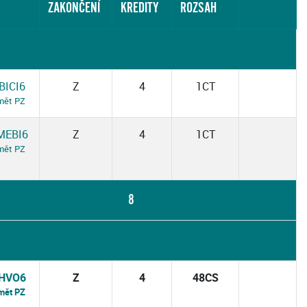
ZAKONČENÍ
KREDITY
ROZSAH
BICI6
Z
4
1CT
mět PZ
MEBI6
Z
4
1CT
mět PZ
8
HVO6
Z
4
48CS
mět PZ