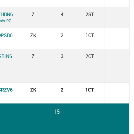
KHBN6
Z
4
2ST
mět PZ
OPSB6
ZK
2
1CT
SBIN6
Z
3
2CT
SRZV6
ZK
2
1CT
15