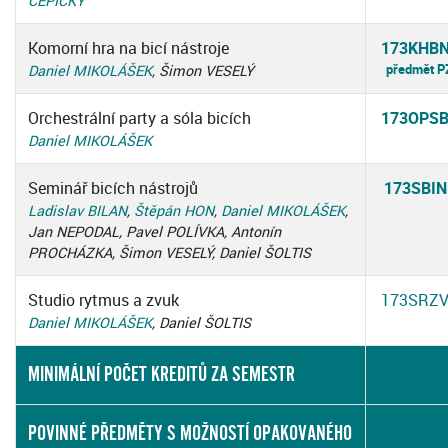
ČEPICKÝ
Komorní hra na bicí nástroje
173KHB
předmět P
Daniel MIKOLÁŠEK
, Šimon VESELÝ
Orchestrální party a sóla bicích
173OPS
Daniel MIKOLÁŠEK
Seminář bicích nástrojů
173SBIN
Ladislav BILAN
,
Štěpán HON
,
Daniel MIKOLÁŠEK
,
Jan NEPODAL, Pavel POLÍVKA, Antonín
PROCHÁZKA, Šimon VESELÝ, Daniel ŠOLTIS
Studio rytmus a zvuk
173SRZ
Daniel MIKOLÁŠEK
, Daniel ŠOLTIS
MINIMÁLNÍ POČET KREDITŮ ZA SEMESTR
POVINNÉ PŘEDMĚTY S MOŽNOSTÍ OPAKOVANÉHO