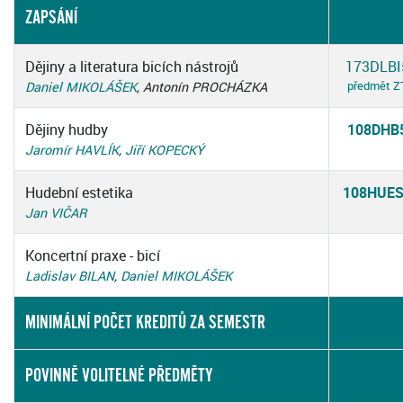
ZAPSÁNÍ
Dějiny a literatura bicích nástrojů
173DLBI
předmět Z
Daniel MIKOLÁŠEK
, Antonín PROCHÁZKA
Dějiny hudby
108DHB
Jaromír HAVLÍK
,
Jiří KOPECKÝ
Hudební estetika
108HUE
Jan VIČAR
Koncertní praxe - bicí
Ladislav BILAN
,
Daniel MIKOLÁŠEK
MINIMÁLNÍ POČET KREDITŮ ZA SEMESTR
POVINNĚ VOLITELNÉ PŘEDMĚTY