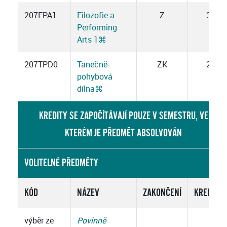
207FPA1
Filozofie a
Z
3
Performing
Arts 1
⌘
207TPD0
Tanečně-
ZK
2
pohybová
dílna
⌘
KREDITY SE ZAPOČÍTÁVAJÍ POUZE V SEMESTRU, VE
KTERÉM JE PŘEDMĚT ABSOLVOVÁN
VOLITELNÉ PŘEDMĚTY
KÓD
NÁZEV
ZAKONČENÍ
KREDITY
výběr ze
Povinně