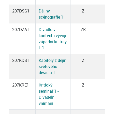
207DSG1
Dějiny
Z
3
scénografie 1
207DZA1
Divadlo v
ZK
3
kontextu vývoje
západní kultury
I. 1
207KDS1
Kapitoly z dějin
Z
3
světového
divadla 1
207KRE1
Kritický
Z
2
seminář 1 -
Divadelní
vnímání