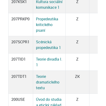
207KSK1
Kultura sociální
Z
1
komunikace 1
207PRKP0
Propedeutika
Z
2
kritického
psaní
207SCPR1
Scénická
Z
3
propedeutika 1
207TID1
Teorie divadla I.
Z
3
1
207TDT1
Teorie
ZK
3
dramatického
textu
200USE
Úvod do studia
Z
1
a etický základ