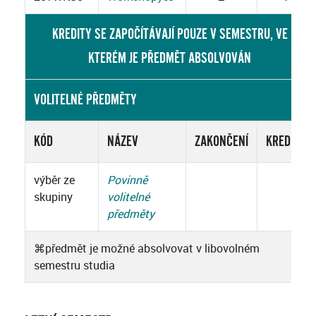
KREDITY SE ZAPOČÍTÁVAJÍ POUZE V SEMESTRU, VE
KTERÉM JE PŘEDMĚT ABSOLVOVÁN
VOLITELNÉ PŘEDMĚTY
KÓD
NÁZEV
ZAKONČENÍ
KREDITY
výběr ze
Povinně
skupiny
volitelné
předměty
⌘
předmět je možné absolvovat v libovolném
semestru studia