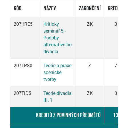
KÓD
NÁZEV
ZAKONČENÍ
KREDITY
207KRE5
Kritický
ZK
3
seminář 5 -
Podoby
alternativního
divadla
207TPS0
Teorie a praxe
Z
7
scénické
tvorby
207TID5
Teorie divadla
ZK
3
III. 1
KREDITŮ Z POVINNÝCH PŘEDMĚTŮ
13