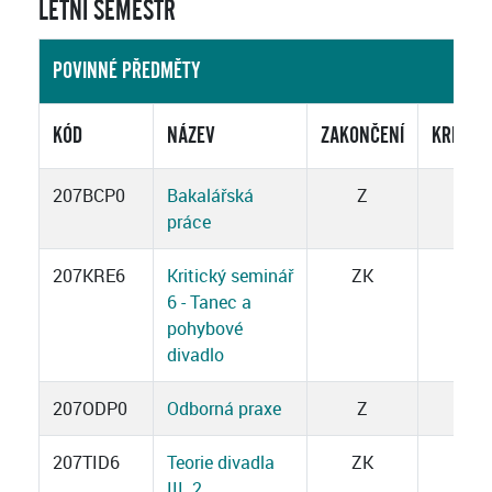
LETNÍ SEMESTR
POVINNÉ PŘEDMĚTY
KÓD
NÁZEV
ZAKONČENÍ
KREDIT
207BCP0
Bakalářská
Z
6
práce
207KRE6
Kritický seminář
ZK
3
6 - Tanec a
pohybové
divadlo
207ODP0
Odborná praxe
Z
2
207TID6
Teorie divadla
ZK
3
III. 2