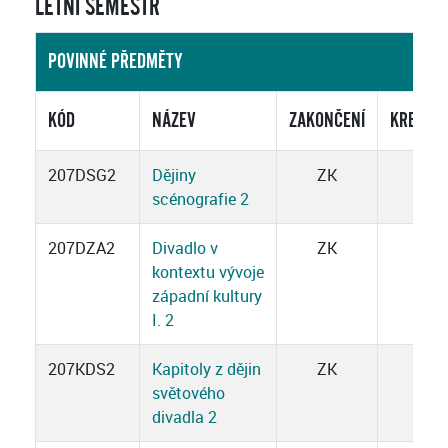
LETNÍ SEMESTR
POVINNÉ PŘEDMĚTY
KÓD
NÁZEV
ZAKONČENÍ
KREDITY
207DSG2
Dějiny
ZK
3
scénografie 2
207DZA2
Divadlo v
ZK
3
kontextu vývoje
západní kultury
I. 2
207KDS2
Kapitoly z dějin
ZK
3
světového
divadla 2