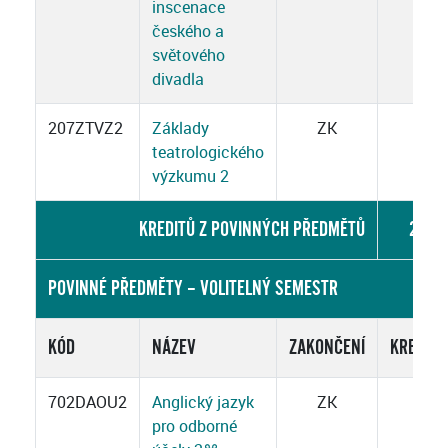
inscenace
českého a
světového
divadla
207ZTVZ2
Základy
ZK
3
teatrologického
výzkumu 2
KREDITŮ Z POVINNÝCH PŘEDMĚTŮ
26
POVINNÉ PŘEDMĚTY – VOLITELNÝ SEMESTR
KÓD
NÁZEV
ZAKONČENÍ
KREDITY
702DAOU2
Anglický jazyk
ZK
3
pro odborné