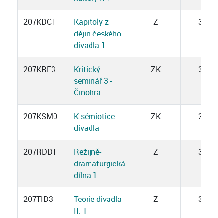
207KDC1
Kapitoly z
Z
3
dějin českého
divadla 1
207KRE3
Kritický
ZK
3
seminář 3 -
Činohra
207KSM0
K sémiotice
ZK
2
divadla
207RDD1
Režijně-
Z
3
dramaturgická
dílna 1
207TID3
Teorie divadla
Z
3
II. 1