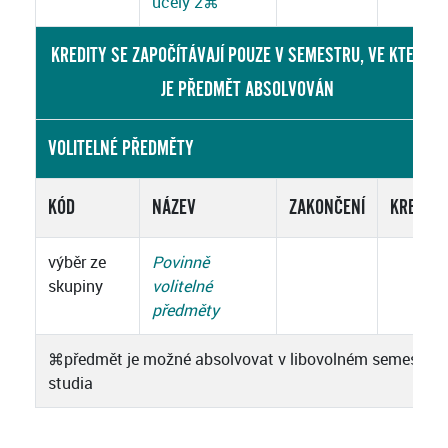
účely 2
⌘
KREDITY SE ZAPOČÍTÁVAJÍ POUZE V SEMESTRU, VE KTERÉM
JE PŘEDMĚT ABSOLVOVÁN
VOLITELNÉ PŘEDMĚTY
KÓD
NÁZEV
ZAKONČENÍ
KREDITY
výběr ze
Povinně
skupiny
volitelné
předměty
⌘
předmět je možné absolvovat v libovolném semestru
studia