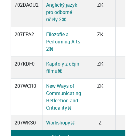
702DAOU2
Anglický jazyk
ZK
3
pro odborné
účely 2
⌘
207FPA2
Filozofie a
ZK
3
Performing Arts
2
⌘
207KDF0
Kapitoly z dějin
ZK
2
filmu
⌘
207WCR0
New Ways of
ZK
2
Communicating
Reflection and
Criticality
⌘
207WKS0
Workshopy
⌘
Z
1