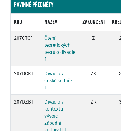
POVINNÉ PŘEDMĚTY
KÓD
NÁZEV
ZAKONČENÍ
KREDITY
207CTO1
Čtení
Z
2
teoretických
textů o divadle
1
207DCK1
Divadlo v
ZK
3
české kultuře
1
207DZB1
Divadlo v
ZK
3
kontextu
vývoje
západní
kultury II 1