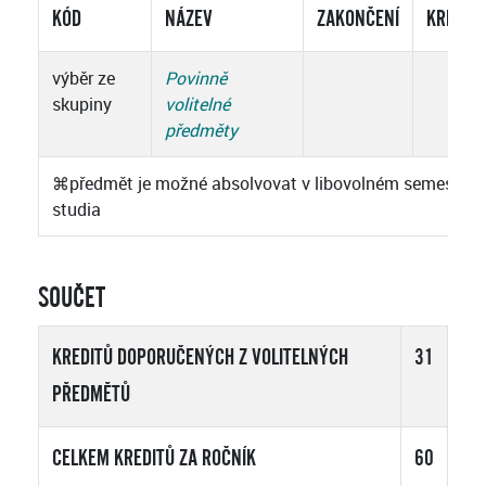
KÓD
NÁZEV
ZAKONČENÍ
KREDIT
výběr ze
Povinně
skupiny
volitelné
předměty
⌘
předmět je možné absolvovat v libovolném semestru
studia
SOUČET
KREDITŮ DOPORUČENÝCH Z VOLITELNÝCH
31
PŘEDMĚTŮ
CELKEM KREDITŮ ZA ROČNÍK
60