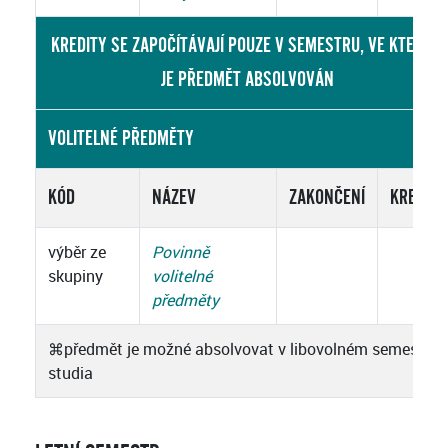
KREDITY SE ZAPOČÍTÁVAJÍ POUZE V SEMESTRU, VE KTERÉM
JE PŘEDMĚT ABSOLVOVÁN
VOLITELNÉ PŘEDMĚTY
KÓD
NÁZEV
ZAKONČENÍ
KREDITY
výběr ze
Povinně
skupiny
volitelné
předměty
⌘
předmět je možné absolvovat v libovolném semestru
studia