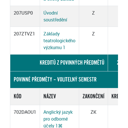
207USP0
Úvodní
Z
1
soustředění
207ZTVZ1
Základy
Z
3
teatrologického
výzkumu 1
KREDITŮ Z POVINNÝCH PŘEDMĚTŮ
28
POVINNÉ PŘEDMĚTY – VOLITELNÝ SEMESTR
KÓD
NÁZEV
ZAKONČENÍ
KREDITY
702DAOU1
Anglický jazyk
ZK
3
pro odborné
účely 1
⌘