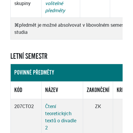
skupiny
volitelné
předměty
⌘
předmět je možné absolvovat v libovolném semestru
studia
LETNÍ SEMESTR
POVINNÉ PŘEDMĚTY
KÓD
NÁZEV
ZAKONČENÍ
KREDIT
207CTO2
Čtení
ZK
2
teoretických
textů o divadle
2