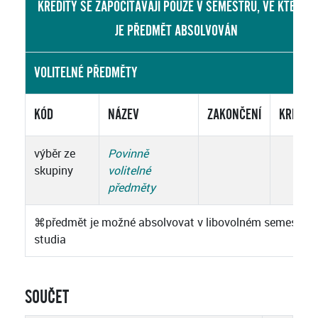
KREDITY SE ZAPOČÍTÁVAJÍ POUZE V SEMESTRU, VE KTERÉM
JE PŘEDMĚT ABSOLVOVÁN
VOLITELNÉ PŘEDMĚTY
KÓD
NÁZEV
ZAKONČENÍ
KREDIT
výběr ze
Povinně
skupiny
volitelné
předměty
⌘
předmět je možné absolvovat v libovolném semestru
studia
SOUČET