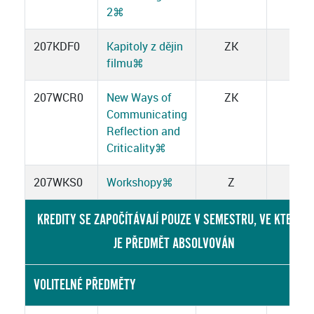
2
⌘
207KDF0
Kapitoly z dějin
ZK
2
filmu
⌘
207WCR0
New Ways of
ZK
2
Communicating
Reflection and
Criticality
⌘
207WKS0
Workshopy
⌘
Z
1
KREDITY SE ZAPOČÍTÁVAJÍ POUZE V SEMESTRU, VE KTERÉM
JE PŘEDMĚT ABSOLVOVÁN
VOLITELNÉ PŘEDMĚTY