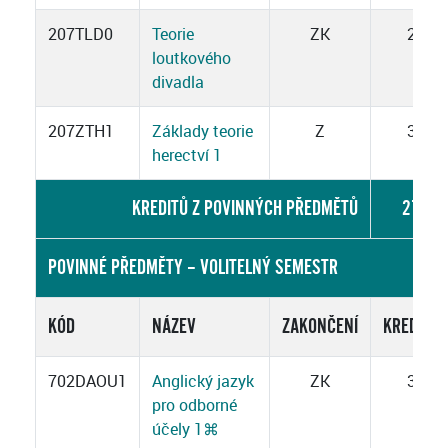
207TLD0
Teorie
ZK
2
loutkového
divadla
207ZTH1
Základy teorie
Z
3
herectví 1
KREDITŮ Z POVINNÝCH PŘEDMĚTŮ
27
POVINNÉ PŘEDMĚTY – VOLITELNÝ SEMESTR
KÓD
NÁZEV
ZAKONČENÍ
KREDITY
702DAOU1
Anglický jazyk
ZK
3
pro odborné
účely 1
⌘