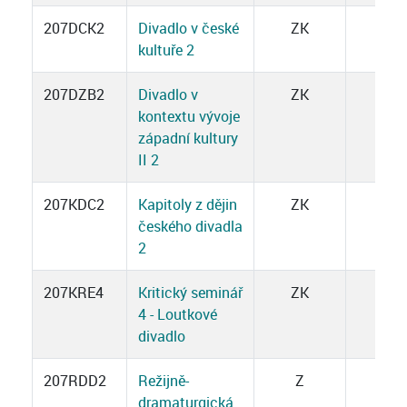
207DCK2
Divadlo v české
ZK
3
kultuře 2
207DZB2
Divadlo v
ZK
3
kontextu vývoje
západní kultury
II 2
207KDC2
Kapitoly z dějin
ZK
3
českého divadla
2
207KRE4
Kritický seminář
ZK
3
4 - Loutkové
divadlo
207RDD2
Režijně-
Z
3
dramaturgická