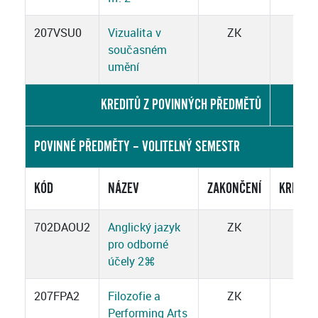
207VSU0
Vizualita v
ZK
2
současném
umění
KREDITŮ Z POVINNÝCH PŘEDMĚTŮ
16
POVINNÉ PŘEDMĚTY – VOLITELNÝ SEMESTR
KÓD
NÁZEV
ZAKONČENÍ
KREDIT
702DAOU2
Anglický jazyk
ZK
3
pro odborné
účely 2
⌘
207FPA2
Filozofie a
ZK
3
Performing Arts