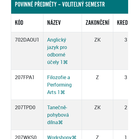
POVINNÉ PŘEDMĚTY – VOLITELNÝ SEMESTR
KÓD
NÁZEV
ZAKONČENÍ
KREDITY
702DAOU1
Anglický
ZK
3
jazyk pro
odborné
účely 1
⌘
207FPA1
Filozofie a
Z
3
Performing
Arts 1
⌘
207TPD0
Tanečně-
ZK
2
pohybová
dílna
⌘
207WKS0
Workshopy
⌘
Z
1