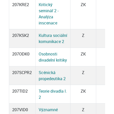
207KRE2
Kritický
ZK
2
seminář 2 -
Analýza
inscenace
207KSK2
Kultura sociální
Z
1
komunikace 2
207ODK0
Osobnosti
ZK
3
divadelní kritiky
207SCPR2
Scénická
Z
3
propedeutika 2
207TID2
Teorie divadla I.
ZK
3
2
207VID0
Významné
Z
2