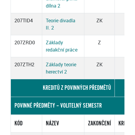
dílna 2
207TID4
Teorie divadla
ZK
3
II. 2
207ZRD0
Základy
Z
2
redakční práce
207ZTH2
Základy teorie
ZK
3
herectví 2
KREDITŮ Z POVINNÝCH PŘEDMĚTŮ
25
POVINNÉ PŘEDMĚTY – VOLITELNÝ SEMESTR
KÓD
NÁZEV
ZAKONČENÍ
KREDIT