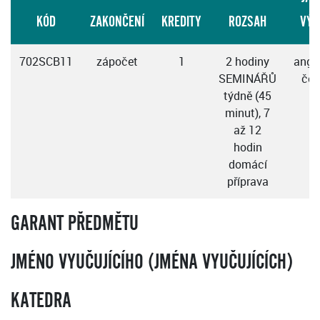
KÓD
ZAKONČENÍ
KREDITY
ROZSAH
VÝU
702SCB11
zápočet
1
2 hodiny
angli
SEMINÁŘŮ
čes
týdně (45
minut), 7
až 12
hodin
domácí
příprava
GARANT PŘEDMĚTU
JMÉNO VYUČUJÍCÍHO (JMÉNA VYUČUJÍCÍCH)
KATEDRA