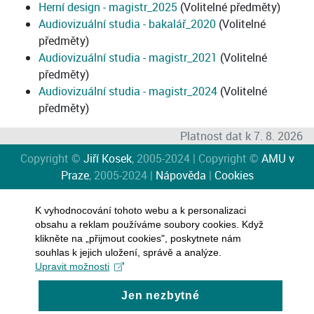
Herní design - magistr_2025
(Volitelné předměty)
Audiovizuální studia - bakalář_2020
(Volitelné
předměty)
Audiovizuální studia - magistr_2021
(Volitelné
předměty)
Audiovizuální studia - magistr_2024
(Volitelné
předměty)
Platnost dat k 7. 8. 2026
Copyright ©
Jiří Kosek
, 2005-2024 | Copyright ©
AMU v
Praze
, 2005-2024 |
Nápověda
|
Cookies
K vyhodnocování tohoto webu a k personalizaci
obsahu a reklam používáme soubory cookies. Když
klikněte na „přijmout cookies", poskytnete nám
souhlas k jejich uložení, správě a analýze.
Upravit možnosti
Jen nezbytné