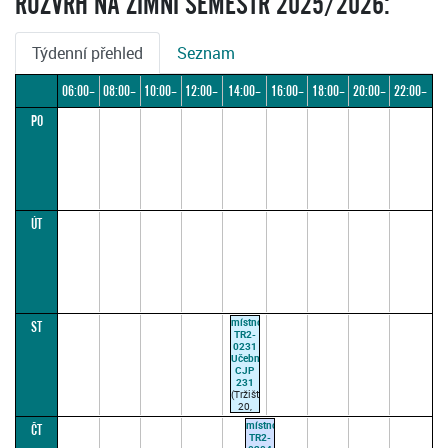
ROZVRH NA ZIMNÍ SEMESTR 2025/2026:
Týdenní přehled
Seznam
06:00–
08:00–
10:00–
12:00–
14:00–
16:00–
18:00–
20:00–
22:00–
PO
08:00
10:00
12:00
14:00
16:00
18:00
20:00
22:00
24:00
ÚT
místnost
ST
TR2-
0231
Učebna
CJP
231
(Tržiště
20,
Praha
místnost
ČT
1
TR2-
(vchod