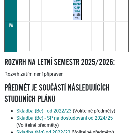
0204
z
Učebna
Rektorátu
CJP
AMU,
204
Malostranské
(Tržiště
nám.
20,
12))
Praha
ALFARO
PÁ
1
NEGRETE
(vchod
X.
z
14:15–
Rektorátu
15:45
AMU,
(paralelka
Malostranské
1)
nám.
12))
ALFARO
NEGRETE
ROZVRH NA LETNÍ SEMESTR 2025/2026:
X.
15:00–
16:30
(paralelka
Rozvrh zatím není připraven
2)
PŘEDMĚT JE SOUČÁSTÍ NÁSLEDUJÍCÍCH
STUDIJNÍCH PLÁNŮ
Skladba (Bc) - od 2022/23
(Volitelné předměty)
Skladba (Bc) - SP na dostudování od 2024/25
(Volitelné předměty)
Skladba (Mg) od 2022/23
(Volitelné předměty)