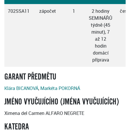
702SSA11
zápočet
1
2 hodiny
česk
SEMINÁŘŮ
týdně (45
minut), 7
až 12
hodin
domácí
příprava
GARANT PŘEDMĚTU
Klára BICANOVÁ
,
Markéta POKORNÁ
JMÉNO VYUČUJÍCÍHO (JMÉNA VYUČUJÍCÍCH)
Ximena del Carmen ALFARO NEGRETE
KATEDRA