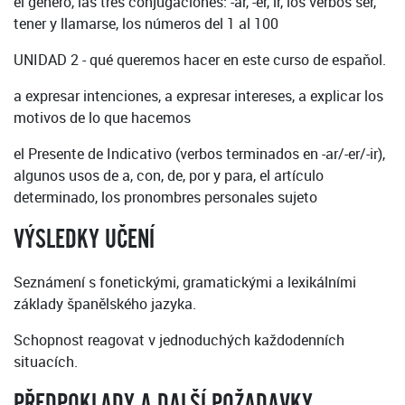
el género, las tres conjugaciones: -ar, -er, ir, los verbos ser,
tener y llamarse, los números del 1 al 100
UNIDAD 2 - qué queremos hacer en este curso de espaňol.
a expresar intenciones, a expresar intereses, a explicar los
motivos de lo que hacemos
el Presente de Indicativo (verbos terminados en -ar/-er/-ir),
algunos usos de a, con, de, por y para, el artículo
determinado, los pronombres personales sujeto
VÝSLEDKY UČENÍ
Seznámení s fonetickými, gramatickými a lexikálními
základy španělského jazyka.
Schopnost reagovat v jednoduchých každodenních
situacích.
PŘEDPOKLADY A DALŠÍ POŽADAVKY