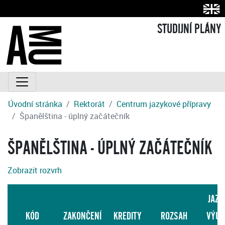
STUDIJNÍ PLÁNY
Úvodní stránka
Rektorát
Centrum jazykové přípravy
Španělština - úplný začátečník
ŠPANĚLŠTINA - ÚPLNÝ ZAČÁTEČNÍK
Zobrazit rozvrh
JAZY
KÓD
ZAKONČENÍ
KREDITY
ROZSAH
VÝUK